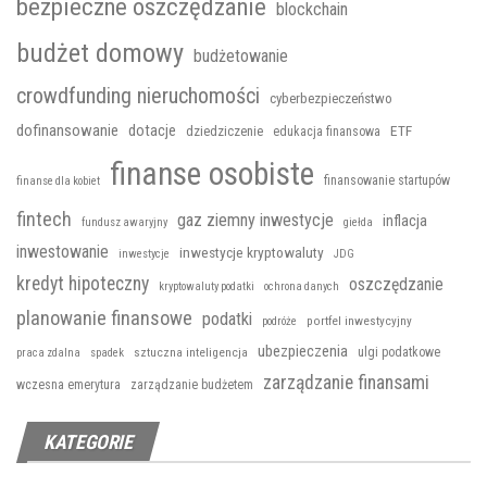
bezpieczne oszczędzanie
blockchain
budżet domowy
budżetowanie
crowdfunding nieruchomości
cyberbezpieczeństwo
dofinansowanie
dotacje
ETF
dziedziczenie
edukacja finansowa
finanse osobiste
finansowanie startupów
finanse dla kobiet
fintech
gaz ziemny inwestycje
inflacja
fundusz awaryjny
giełda
inwestowanie
inwestycje kryptowaluty
inwestycje
JDG
kredyt hipoteczny
oszczędzanie
kryptowaluty podatki
ochrona danych
planowanie finansowe
podatki
portfel inwestycyjny
podróże
ubezpieczenia
sztuczna inteligencja
ulgi podatkowe
praca zdalna
spadek
zarządzanie finansami
wczesna emerytura
zarządzanie budżetem
KATEGORIE