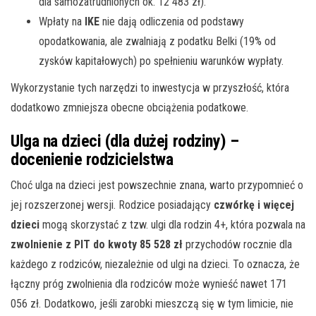
dla samozatrudnionych ok. 12 483 zł).
Wpłaty na
IKE
nie dają odliczenia od podstawy
opodatkowania, ale zwalniają z podatku Belki (19% od
zysków kapitałowych) po spełnieniu warunków wypłaty.
Wykorzystanie tych narzędzi to inwestycja w przyszłość, która
dodatkowo zmniejsza obecne obciążenia podatkowe.
Ulga na dzieci (dla dużej rodziny) –
docenienie rodzicielstwa
Choć ulga na dzieci jest powszechnie znana, warto przypomnieć o
jej rozszerzonej wersji. Rodzice posiadający
czwórkę i więcej
dzieci
mogą skorzystać z tzw. ulgi dla rodzin 4+, która pozwala na
zwolnienie z PIT do kwoty 85 528 zł
przychodów rocznie dla
każdego z rodziców, niezależnie od ulgi na dzieci. To oznacza, że
łączny próg zwolnienia dla rodziców może wynieść nawet 171
056 zł. Dodatkowo, jeśli zarobki mieszczą się w tym limicie, nie