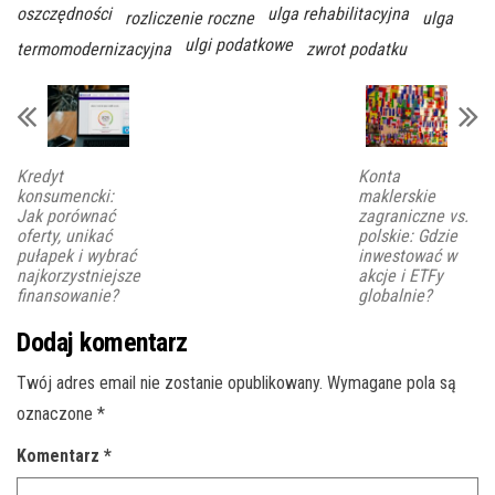
oszczędności
ulga rehabilitacyjna
rozliczenie roczne
ulga
ulgi podatkowe
termomodernizacyjna
zwrot podatku
Kredyt
Konta
konsumencki:
maklerskie
Jak porównać
zagraniczne vs.
oferty, unikać
polskie: Gdzie
pułapek i wybrać
inwestować w
najkorzystniejsze
akcje i ETFy
finansowanie?
globalnie?
Dodaj komentarz
Twój adres email nie zostanie opublikowany.
Wymagane pola są
oznaczone
*
Komentarz
*