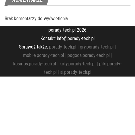
Brak komentarzy do wyświetlenia.
porady-tech.pl 2026
Kontakt: info@porady-tech.pl
Sprawdź także:
porady-tech.pl
|
gry.porady-tech.pl
|
mobile.porady-tech.pl
|
pogoda.porady-tech.pl
|
kosmos.porady-tech.pl
|
koty.porady-tech.pl
|
pliki.porady-
tech.pl
|
ai.porady-tech.pl