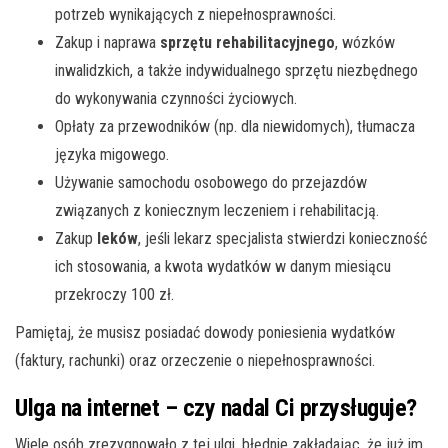
potrzeb wynikających z niepełnosprawności.
Zakup i naprawa
sprzętu rehabilitacyjnego
, wózków
inwalidzkich, a także indywidualnego sprzętu niezbędnego
do wykonywania czynności życiowych.
Opłaty za przewodników (np. dla niewidomych), tłumacza
języka migowego.
Używanie samochodu osobowego do przejazdów
związanych z koniecznym leczeniem i rehabilitacją.
Zakup
leków
, jeśli lekarz specjalista stwierdzi konieczność
ich stosowania, a kwota wydatków w danym miesiącu
przekroczy 100 zł.
Pamiętaj, że musisz posiadać dowody poniesienia wydatków
(faktury, rachunki) oraz orzeczenie o niepełnosprawności.
Ulga na internet – czy nadal Ci przysługuje?
Wiele osób zrezygnowało z tej ulgi, błędnie zakładając, że już im