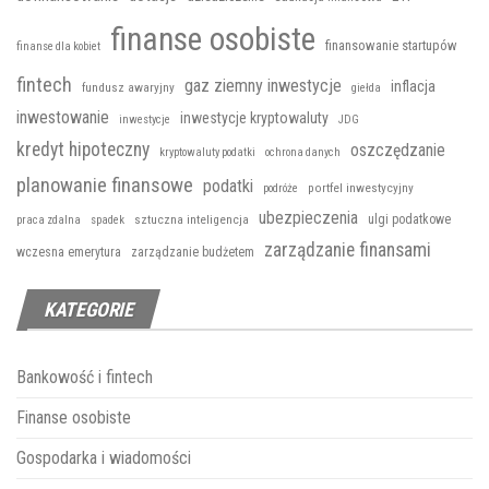
finanse osobiste
finansowanie startupów
finanse dla kobiet
fintech
gaz ziemny inwestycje
inflacja
fundusz awaryjny
giełda
inwestowanie
inwestycje kryptowaluty
inwestycje
JDG
kredyt hipoteczny
oszczędzanie
kryptowaluty podatki
ochrona danych
planowanie finansowe
podatki
portfel inwestycyjny
podróże
ubezpieczenia
sztuczna inteligencja
ulgi podatkowe
praca zdalna
spadek
zarządzanie finansami
wczesna emerytura
zarządzanie budżetem
KATEGORIE
Bankowość i fintech
Finanse osobiste
Gospodarka i wiadomości