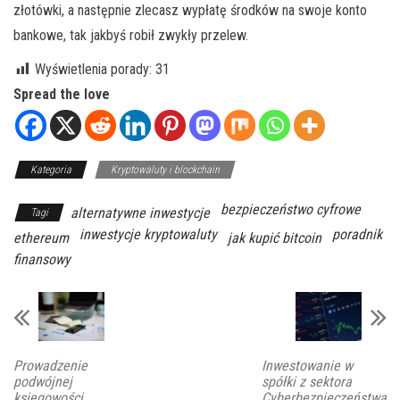
złotówki, a następnie zlecasz wypłatę środków na swoje konto
bankowe, tak jakbyś robił zwykły przelew.
Wyświetlenia porady:
31
Spread the love
Kategoria
Kryptowaluty i blockchain
bezpieczeństwo cyfrowe
alternatywne inwestycje
Tagi
inwestycje kryptowaluty
poradnik
ethereum
jak kupić bitcoin
finansowy
Prowadzenie
Inwestowanie w
podwójnej
spółki z sektora
księgowości
Cyberbezpieczeństwa