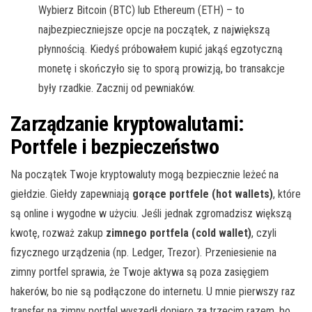
Wybierz Bitcoin (BTC) lub Ethereum (ETH) – to
najbezpieczniejsze opcje na początek, z największą
płynnością. Kiedyś próbowałem kupić jakąś egzotyczną
monetę i skończyło się to sporą prowizją, bo transakcje
były rzadkie. Zacznij od pewniaków.
Zarządzanie kryptowalutami:
Portfele i bezpieczeństwo
Na początek Twoje kryptowaluty mogą bezpiecznie leżeć na
giełdzie. Giełdy zapewniają
gorące portfele (hot wallets)
, które
są online i wygodne w użyciu. Jeśli jednak zgromadzisz większą
kwotę, rozważ zakup
zimnego portfela (cold wallet)
, czyli
fizycznego urządzenia (np. Ledger, Trezor). Przeniesienie na
zimny portfel sprawia, że Twoje aktywa są poza zasięgiem
hakerów, bo nie są podłączone do internetu. U mnie pierwszy raz
transfer na zimny portfel wyszedł dopiero za trzecim razem, bo