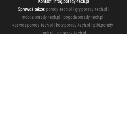
Kontakt: info@porady-tech.pl
Sprawdź także:
porady-tech.pl
|
gry.porady-tech.pl
|
mobile.porady-tech.pl
|
pogoda.porady-tech.pl
|
kosmos.porady-tech.pl
|
koty.porady-tech.pl
|
pliki.porady-
tech.pl
|
ai.porady-tech.pl